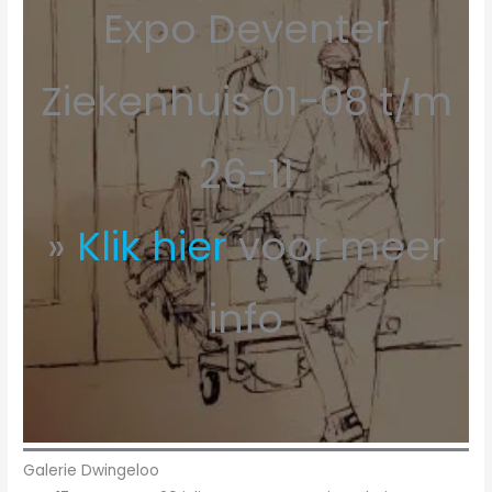
Expo Deventer
Ziekenhuis 01-08 t/m
26-11
»
Klik hier
voor meer
info
Galerie Dwingeloo