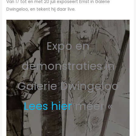
Van 17 tot en met 20 juli exposeert Ernst in Galerie
Dwingeloo, en tekent hij daar live.
Expo en
demonstraties in
Galerie Dwingeloo
Lees hier
meer «