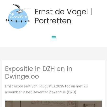
Ga
Ernst de Vogel |
naar
de
Portretten
inhoud
Hoofdmenu
Expositie in DZH en in
Dwingeloo
Ernst exposeert van 1 augustus 2025 tot en met 26
november in het Deventer Ziekenhuis (DZH)